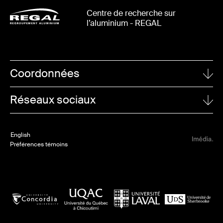
Centre de recherche sur
l’aluminium - REGAL
Coordonnées
UNIVERSITÉ LAVAL
Réseaux sociaux
1065, avenue de la Médecine
Québec (Québec)
Linkedin
G1V 0A6
English
Twitter
Préférences témoins
POUR NOUS JOINDRE
Valerie Harvey
418 656-2362
info@regal-aluminium.ca