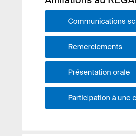
Affiliations au REGA
Communications scie
Remerciements
Présentation orale
Participation à une