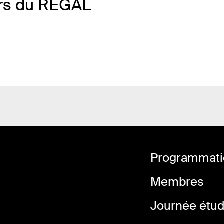
urs du REGAL
Programmatio
Membres
Journée étu