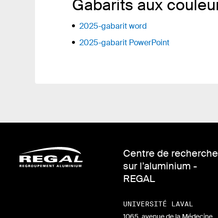
Gabarits aux coule
2025-gabarit word
2025-gabarit PowerPoint
Centre de recherche
sur l’aluminium -
REGAL
UNIVERSITÉ LAVAL
1065, avenue de la Médecine