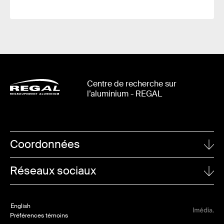
Centre de recherche sur
l’aluminium - REGAL
Coordonnées
UNIVERSITÉ LAVAL
Réseaux sociaux
1065, avenue de la Médecine
Québec (Québec)
Linkedin
G1V 0A6
English
Twitter
Préférences témoins
POUR NOUS JOINDRE