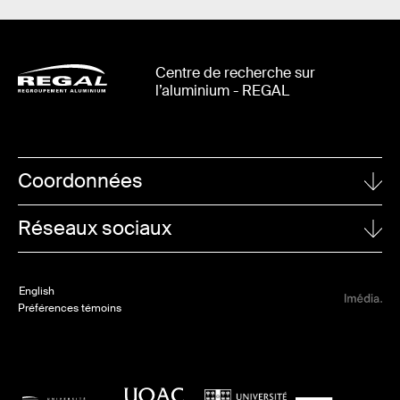
Centre de recherche sur
l’aluminium - REGAL
Coordonnées
UNIVERSITÉ LAVAL
Réseaux sociaux
1065, avenue de la Médecine
Québec (Québec)
Linkedin
G1V 0A6
English
Twitter
Préférences témoins
POUR NOUS JOINDRE
Valerie Harvey
418 656-2362
info@regal-aluminium.ca