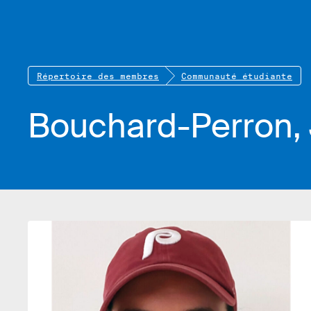
Répertoire des membres
Communauté étudiante
Bouchard-Perron, 