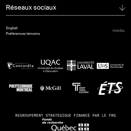
UNIVERSITÉ LAVAL
Réseaux sociaux
1065, avenue de la Médecine
Québec (Québec)
Linkedin
G1V 0A6
English
Twitter
Préférences témoins
POUR NOUS JOINDRE
Valerie Harvey
418 656-2362
info@regal-aluminium.ca
REGROUPEMENT STRATÉGIQUE FINANCÉ PAR LE FRQ