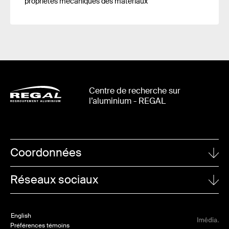
propriétés mécaniques des matériaux
Centre de recherche sur
l’aluminium - REGAL
Coordonnées
UNIVERSITÉ LAVAL
Réseaux sociaux
1065, avenue de la Médecine
Québec (Québec)
Linkedin
G1V 0A6
English
Twitter
Préférences témoins
POUR NOUS JOINDRE