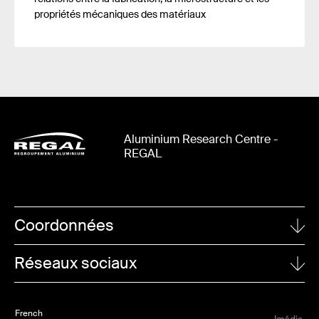
propriétés mécaniques des matériaux
Aluminium Research Centre -
REGAL
Coordonnées
UNIVERSITÉ LAVAL
Réseaux sociaux
1065, avenue de la Médecine
Quebec City (Quebec)
Linkedin
G1V 0A6
French