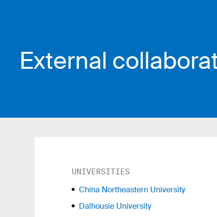
External collabora
UNIVERSITIES
China Northeastern University
Dalhousie University