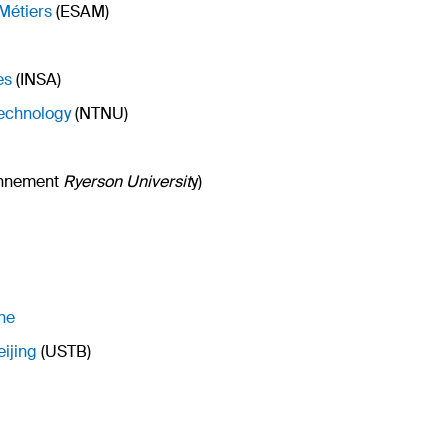
 Métiers
(ESAM)
es
(INSA)
Technology
(NTNU)
ennement
Ryerson Universit
y)
ne
eijing
(USTB)