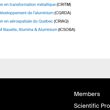
on en transformation métallique
(CRITM)
développement de l’aluminium
(CQRDA)
ion en aérospatiale du Québec
(CRIAQ)
 of Bauxite, Alumina & Aluminium
(ICSOBA)
Members
Scientific P