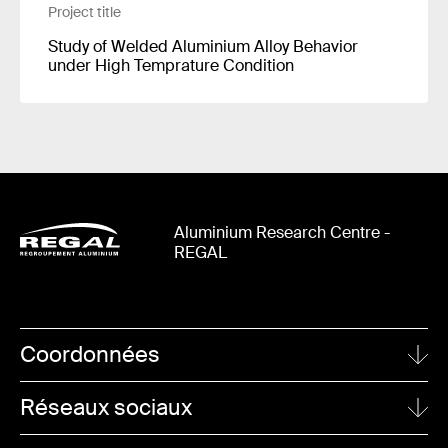
Project title
Study of Welded Aluminium Alloy Behavior
under High Temprature Condition
Aluminium Research Centre -
REGAL
Coordonnées
UNIVERSITÉ LAVAL
Réseaux sociaux
1065, avenue de la Médecine
Quebec City (Quebec)
Linkedin